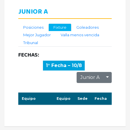
JUNIOR A
Posiciones
Fixture
Goleadores
Mejor Jugador
Valla menos vencida
Tribunal
FECHAS:
1° Fecha – 10/8
Toggle D
Junior A
Equipo
Equipo
Sede
Fecha
Horario