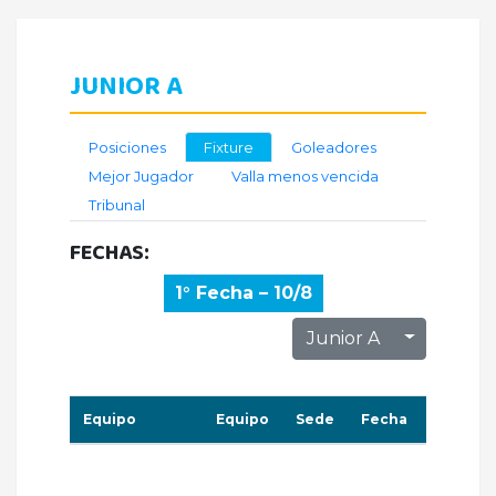
JUNIOR A
Posiciones
Fixture
Goleadores
Mejor Jugador
Valla menos vencida
Tribunal
FECHAS:
1° Fecha – 10/8
Toggle D
Junior A
Equipo
Equipo
Sede
Fecha
Horario