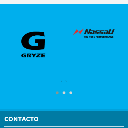
‹
›
CONTACTO